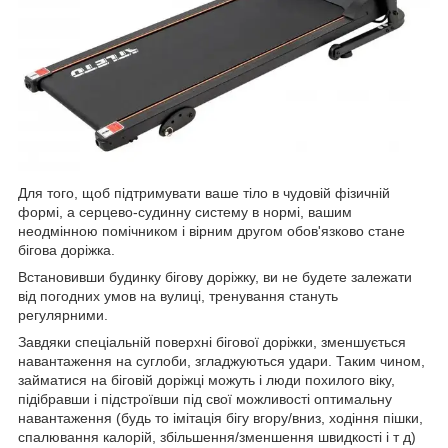
Для того, щоб підтримувати ваше тіло в чудовій фізичній
формі, а серцево-судинну систему в нормі, вашим
неодмінною помічником і вірним другом обов'язково стане
бігова доріжка.
Встановивши будинку бігову доріжку, ви не будете залежати
від погодних умов на вулиці, тренування стануть
регулярними.
Завдяки спеціальній поверхні бігової доріжки, зменшується
навантаження на суглоби, згладжуються удари. Таким чином,
займатися на біговій доріжці можуть і люди похилого віку,
підібравши і підстроївши під свої можливості оптимальну
навантаження (будь то імітація бігу вгору/вниз, ходіння пішки,
спалювання калорій, збільшення/зменшення швидкості і т д)