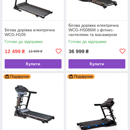
Бігова доріжка електрична
Бігова доріжка електрична
WCG-HS086M з фітнес-
WCG-H105
гантелями та масажером
Готово до відправки
Готово до відправки
12 499
36 999
₴
₴
13 499 ₴
Купити
Купити
Подарунок
Подарунок