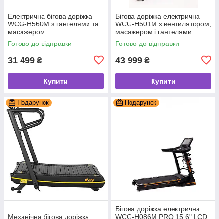
Електрична бігова доріжка
Бігова доріжка електрична
WCG-H560М з гантелями та
WCG-H501M з вентилятором,
масажером
масажером і гантелями
Безкоштовна доставка
Готово до відправки
Готово до відправки
31 499
43 999
₴
₴
Купити
Купити
Подарунок
Подарунок
Бігова доріжка електрична
Механічна бігова доріжка
WCG-H086M PRO 15.6" LСD