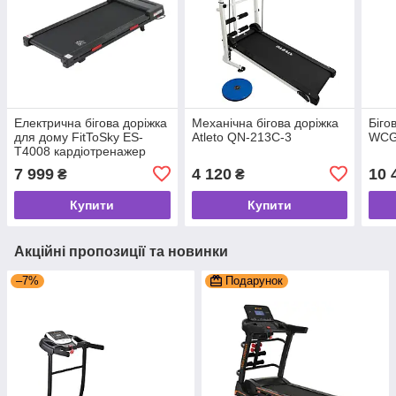
Електрична бігова доріжка
Механічна бігова доріжка
Біго
для дому FitToSky ES-
Atleto QN-213C-3
WCG
T4008 кардіотренажер
для домашніх тренувань
7 999
4 120
10 
₴
₴
Купити
Купити
Акційні пропозиції та новинки
–7%
Подарунок