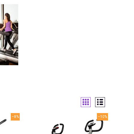
–8%
–10%