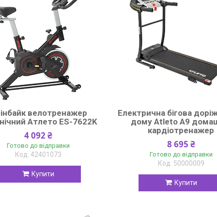
інбайк велотренажер
Електрична бігова дорі
нічний Атлето ES-7622K
дому Atleto A9 дома
кардіотренажер
4 092 ₴
8 695 ₴
Готово до відправки
42401073
Готово до відправки
50000009
Купити
Купити