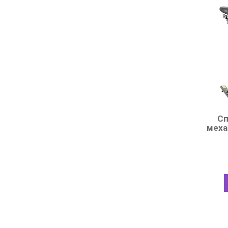
Сп
меха