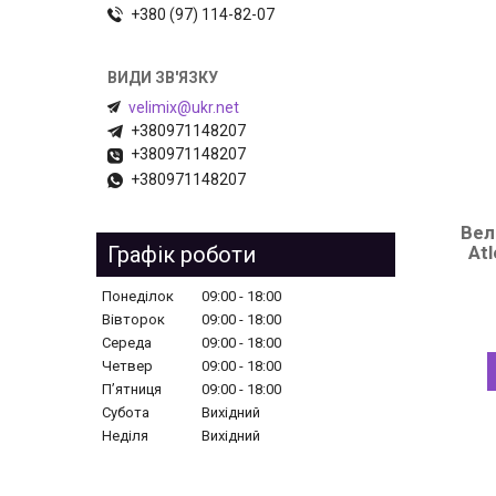
+380 (97) 114-82-07
velimix@ukr.net
+380971148207
+380971148207
+380971148207
Вел
At
Графік роботи
Понеділок
09:00
18:00
Вівторок
09:00
18:00
Середа
09:00
18:00
Четвер
09:00
18:00
Пʼятниця
09:00
18:00
Субота
Вихідний
Неділя
Вихідний