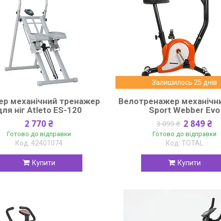
Залишилось 25 днів
ер механічний тренажер
Велотренажер механічни
для ніг Atleto ES-120
Sport Webber Evo
2 770 ₴
2 849 ₴
3 099 ₴
Готово до відправки
Готово до відправки
42401074
TOTAL
Купити
Купити