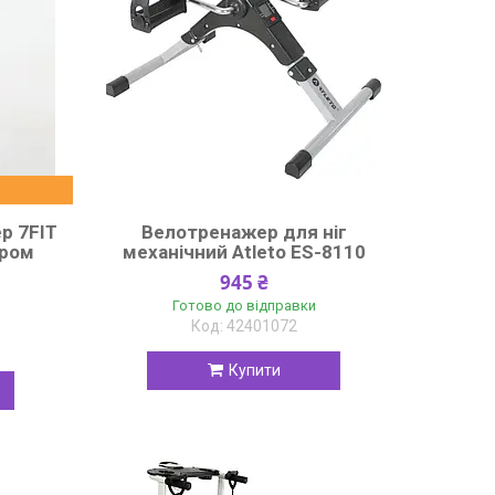
р 7FIT
Велотренажер для ніг
іром
механічний Atleto ES-8110
945 ₴
Готово до відправки
42401072
Купити