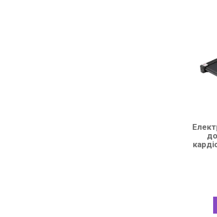
Елект
до
карді