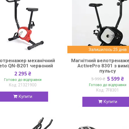
Залишилось 25 днів
отренажер механічний
Магнітний велотренаже
leto QN-B201 червоний
ActivePro 8301 з вим
пульсу
2 295 ₴
5 599 ₴
5 999 ₴
Готово до відправки
21321900
Готово до відправки
7F8301
Купити
Купити