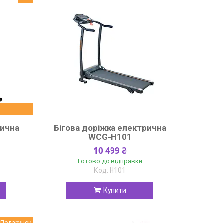
рична
Бігова доріжка електрична
WCG-H101
10 499 ₴
Готово до відправки
H101
Купити
Подарунок