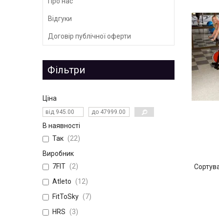
Про нас
Відгуки
Договір публічної оферти
Фільтри
Ціна
В наявності
Так
22
Виробник
7FIT
2
Atleto
12
FitToSky
7
HRS
3