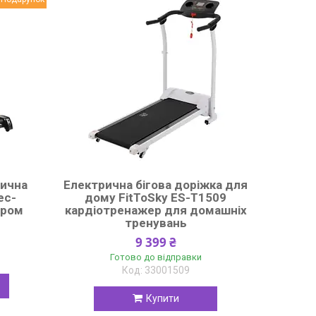
рична
Електрична бігова доріжка для
ес-
дому FitToSky ES-T1509
ером
кардіотренажер для домашніх
тренувань
9 399 ₴
Готово до відправки
33001509
Купити