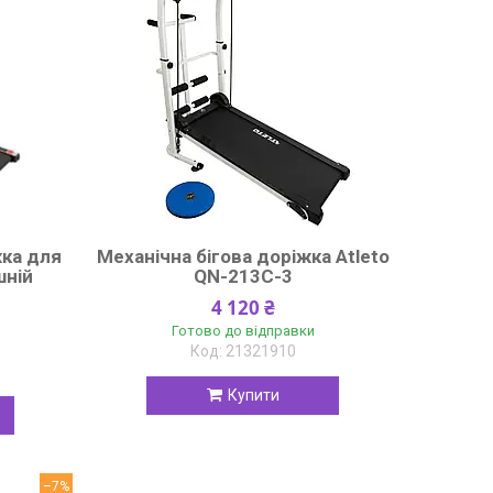
жка для
Механічна бігова доріжка Atleto
шній
QN-213C-3
4 120 ₴
Готово до відправки
21321910
Купити
–7%