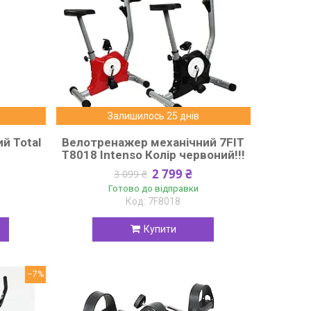
Залишилось 25 днів
й Total
Велотренажер механічний 7FIT
T8018 Intenso Колір червоний!!!
2 799 ₴
3 099 ₴
Готово до відправки
7F8018
Купити
–7%