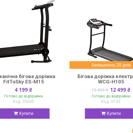
Залишилось 25 днів
анічна бігова доріжка
Бігова доріжка елект
FitToSky ES-M15
WCG-H105
4 199 ₴
12 499 ₴
13 499 ₴
Готово до відправки
Готово до відправки
35600
H105
Купити
Купити