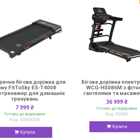
рична бігова доріжка для
Бігова доріжка елект
му FitToSky ES-T4008
WCG-HS086M з фітн
отренажер для домашніх
гантелями та масаж
тренувань
36 999 ₴
7 999 ₴
Готово до відправки
Готово до відправки
HS086
33004008
Купити
Купити