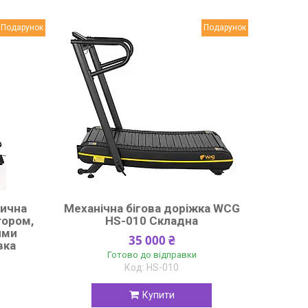
Подарунок
Подарунок
рична
Механічна бігова доріжка WCG
тором,
HS-010 Складна
ями
35 000 ₴
вка
Готово до відправки
HS-010
Купити