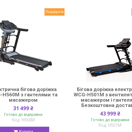
Подарунок
ктрична бігова доріжка
Бігова доріжка елект
-H560М з гантелями та
WCG-H501M з вентиля
масажером
масажером і гантел
Безкоштовна доста
31 499 ₴
43 999 ₴
Готово до відправки
H560М
Готово до відправки
H501M
Купити