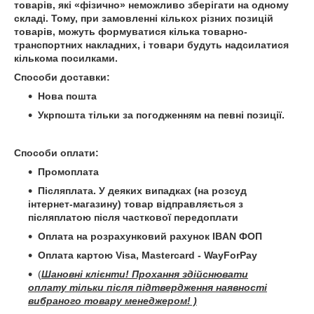
товарів, які «фізично» неможливо зберігати на одному
складі. Тому, при замовленні кількох різних позицій
товарів, можуть формуватися кілька товарно-
транспортних накладних, і товари будуть надсилатися
кількома посилками.
Способи доставки:
Нова пошта
Укрпошта тільки за погодженням на певні позиції.
Способи оплати:
Промоплата
Післяплата. У деяких випадках (на розсуд
інтернет-магазину) товар відправляється з
післяплатою після часткової передоплати
Оплата на розрахунковий рахунок IBAN ФОП
Оплата картою Visa, Mastercard -
WayFor
Pay
(
Шановні клієнти! Прохання здійснювати
оплату тільки після підтвердження наявності
вибраного товару менеджером! )