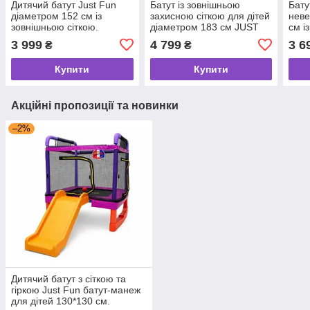
Дитячий батут Just Fun
Батут із зовнішньою
Бату
діаметром 152 см із
захисною сіткою для дітей
неве
зовнішньою сіткою.
діаметром 183 см JUST
см і
Різнобарвний
FUN мультиколор.
захи
3 999
4 799
3 6
₴
₴
мультиколор.
колі
Купити
Купити
Акційні пропозиції та новинки
–2%
Дитячий батут з сіткою та
гіркою Just Fun батут-манеж
для дітей 130*130 см.