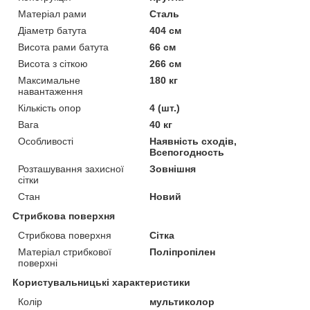
Матеріал рами
Сталь
Діаметр батута
404 см
Висота рами батута
66 см
Висота з сіткою
266 см
Максимальне
180 кг
навантаження
Кількість опор
4 (шт.)
Вага
40 кг
Особливості
Наявність сходів,
Всепогодность
Розташування захисної
Зовнішня
сітки
Стан
Новий
Стрибкова поверхня
Стрибкова поверхня
Сітка
Матеріал стрибкової
Поліпропілен
поверхні
Користувальницькі характеристики
Колір
мультиколор