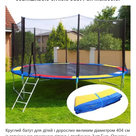
Круглий батут для дітей і дорослих великим діаметром 404 см
із зовнішньою захисною сіткою і драбиною Just Fun. Основні