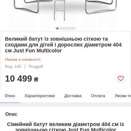
Великий батут із зовнішньою сіткою та
сходами для дітей і дорослих діаметром 404
см Just Fun Multicolor
Немає в наявності
Код: 140
Роздріб
10 499
₴
Опис
Характеристики
Доставка
Оплата
Умови п
Опис
Сімейний батут великим діаметром 404 см із
зовнішньою сіткою Just Fun Multicolor