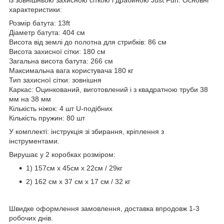
характеристики:
Розмір батута: 13ft
Діаметр батута: 404 см
Висота від землі до полотна для стрибків: 86 см
Висота захисної сітки: 180 см
Загальна висота батута: 266 см
Максимальна вага користувача 180 кг
Тип захисної сітки: зовнішня
Каркас: Оцинкований, виготовлений і з квадратною труби 38
мм на 38 мм
Кількість ніжок: 4 шт U-подібних
Кількість пружин: 80 шт
У комплекті: інструкція зі збирання, кріплення з
інструментами.
Вирушає у 2 коробках розміром:
1) 157см x 45см x 22см / 29кг
2) 162 см х 37 см х 17 см / 32 кг
Швидке оформлення замовлення, доставка впродовж 1-3
робочих днів.