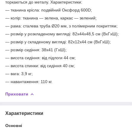
торкаються до металу. Характеристики:
— тканина крісла: подвійний Оксфорд 600D;
— колір: тканина — зелена, каркас — зелений;
— рама: сталева труба Ø20 мм, з полімерним покриттям;
— розмір у розкладеному вигляді: 82х44х48,5 см (ВхГхШ);
— розмір у складеному вигляді: 82х12х44 см (ВхГхШ);
— розмір сидіння: 38х41 (ГхШ);
— висота сидіння: від підлоги 44 см;
— висота спинки: від сидіння 40 см;
— вага: 3,9 кг;
— навантаження: 110 кг.
Приховати
Характеристики
Основні