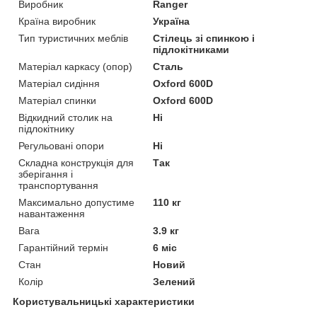
Виробник
Ranger
Країна виробник
Україна
Тип туристичних меблів
Стілець зі спинкою і
підлокітниками
Матеріал каркасу (опор)
Сталь
Матеріал сидіння
Oxford 600D
Матеріал спинки
Oxford 600D
Відкидний столик на
Ні
підлокітнику
Регульовані опори
Ні
Складна конструкція для
Так
зберігання і
транспортування
Максимально допустиме
110 кг
навантаження
Вага
3.9 кг
Гарантійний термін
6 міс
Стан
Новий
Колір
Зелений
Користувальницькі характеристики