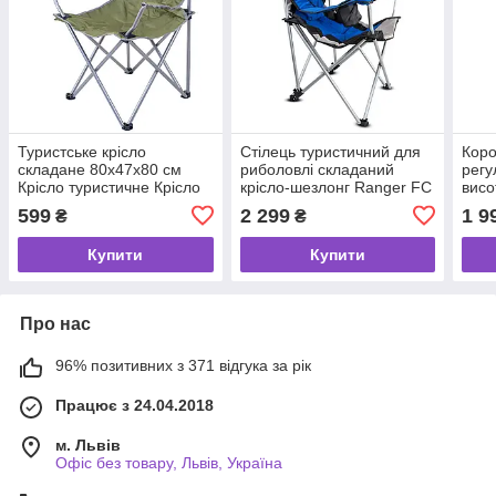
Туристське крісло
Стілець туристичний для
Коро
складане 80х47х80 см
риболовлі складаний
регу
Крісло туристичне Крісло
крісло-шезлонг Ranger FC
висо
для риболовлі та
750-052 Blue RA 2233
рибо
599
2 299
1 9
₴
₴
відпочинку
прир
Ligh
Купити
Купити
Про нас
96% позитивних з 371 відгука за рік
Працює з 24.04.2018
м. Львів
Офіс без товару, Львів, Україна