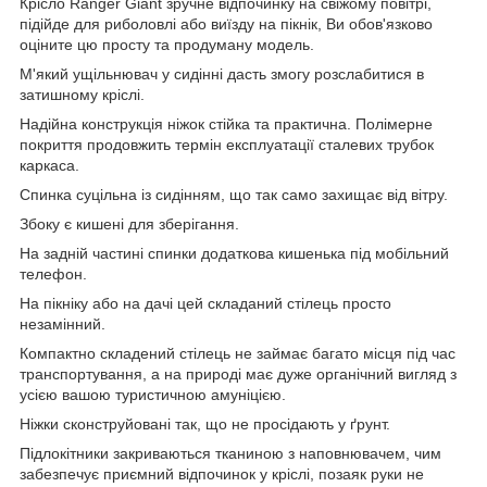
Крісло Ranger Giant зручне відпочинку на свіжому повітрі,
підійде для риболовлі або виїзду на пікнік, Ви обов'язково
оціните цю просту та продуману модель.
М'який ущільнювач у сидінні дасть змогу розслабитися в
затишному кріслі.
Надійна конструкція ніжок стійка та практична. Полімерне
покриття продовжить термін експлуатації сталевих трубок
каркаса.
Спинка суцільна із сидінням, що так само захищає від вітру.
Збоку є кишені для зберігання.
На задній частині спинки додаткова кишенька під мобільний
телефон.
На пікніку або на дачі цей складаний стілець просто
незамінний.
Компактно складений стілець не займає багато місця під час
транспортування, а на природі має дуже органічний вигляд з
усією вашою туристичною амуніцією.
Ніжки сконструйовані так, що не просідають у ґрунт.
Підлокітники закриваються тканиною з наповнювачем, чим
забезпечує приємний відпочинок у кріслі, позаяк руки не