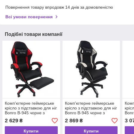
Повернення товару впродовж 14 днів за домовленістю
Всі умови повернення
Подібні товари компанії
Комп'ютерне геймерське
Комп'ютерне геймерське
Комп
крісло з підставкою для ніг
крісло з підставкою для ніг
кріс
Bonro B-945 чорне з
Bonro B-945 чорне з
Bonr
червоними вставками
білими вставками
2 629
2 869
3 0
₴
₴
Купити
Купити