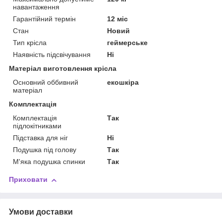
навантаження
Гарантійний термін
12 міс
Стан
Новий
Тип крісла
геймерське
Наявність підсвічування
Ні
Матеріал виготовлення крісла
Основний оббивний
екошкіра
матеріал
Комплектація
Комплектація
Так
підлокітниками
Підставка для ніг
Ні
Подушка під голову
Так
М'яка подушка спинки
Так
Приховати
Умови доставки