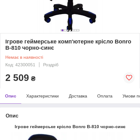
Ігрове геймерське комп'ютерне крісло Bonro
B-810 чорно-синє
Немає в наявності
Код: 42300051
Роздріб
2 509
₴
Опис
Характеристики
Доставка
Оплата
Умови п
Опис
Ігрове геймерське крісло Bonro B-810 чорно-синє