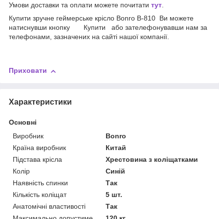
Умови доставки та оплати можете почитати
тут
.
Купити зручне геймерське крісло Bonro B-810 Ви можете
натиснувши кнопку Купити або зателефонувавши нам за
телефонами, зазначених на сайті нашої компанії.
Приховати
Характеристики
Основні
Виробник
Bonro
Країна виробник
Китай
Підстава крісла
Хрестовина з коліщатками
Колір
Синій
Наявність спинки
Так
Кількість коліщат
5 шт.
Анатомічні властивості
Так
Максимально допустиме
120 кг