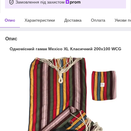
Замовлення під захистом
Опис
Характеристики
Доставка
Оплата
Умови п
Опис
Одномісний гамак Mexico XL Класичний 200х100 WCG