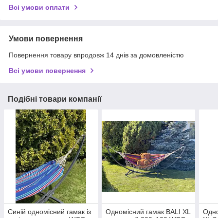
Всі умови оплати
Умови повернення
Повернення товару впродовж 14 днів за домовленістю
Всі умови повернення
Подібні товари компанії
Синій одномісний гамак із
Одномісний гамак BALI XL
Одно