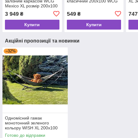
залізним каркасом WCG
класичний 200х100 WCG
XL 
Mexico XL розмір 200x100
см
3 949
549
747
₴
₴
Купити
Купити
Акційні пропозиції та новинки
–32%
Одномісний гамак
монотонний зеленого
кольору WISH XL 200х100
WCG
Готово до відправки