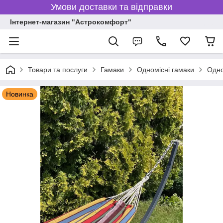
Умови доставки та відправки
Інтернет-магазин "Астрокомфорт"
Товари та послуги
Гамаки
Одномісні гамаки
Одно
Новинка