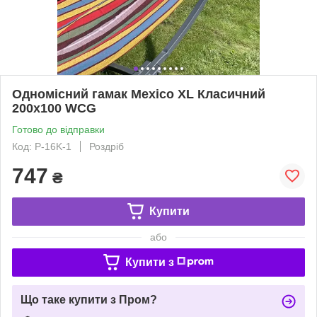
Одномісний гамак Mexico XL Класичний
200х100 WCG
Готово до відправки
Код: P-16K-1
Роздріб
747
₴
Купити
або
Купити з
Що таке купити з Пром?