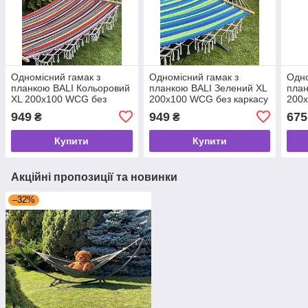
Одномісний гамак з
Одномісний гамак з
Одно
планкою BALI Кольоровий
планкою BALI Зелений XL
план
XL 200х100 WCG без
200х100 WCG без каркасу
200х
стійки
949
949
675
₴
₴
Купити
Купити
Акційні пропозиції та новинки
–32%