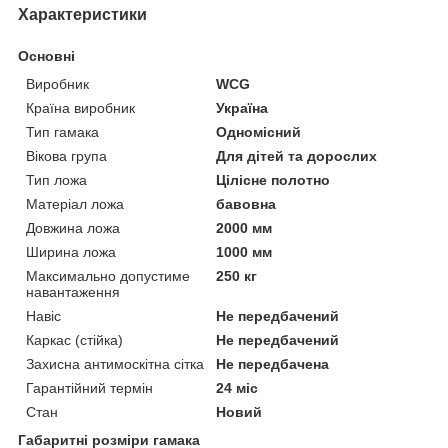
Характеристики
Основні
Виробник
WCG
Країна виробник
Україна
Тип гамака
Одномісний
Вікова група
Для дітей та дорослих
Тип ложа
Цілісне полотно
Матеріал ложа
бавовна
Довжина ложа
2000 мм
Ширина ложа
1000 мм
Максимально допустиме
250 кг
навантаження
Навіс
Не передбачений
Каркас (стійка)
Не передбачений
Захисна антимоскітна сітка
Не передбачена
Гарантійний термін
24 міс
Стан
Новий
Габаритні розміри гамака