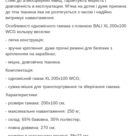
стійкі до атмосферних явищ, гарантують міцність і
довговічність в експлуатации. М'яка на дотик і дуже приємна
до тіла тканина яка не розтягується з часом і надійно
витримує навантаження.
Особливості одномісного гамака з планкою BALI XL 200х100
WCG кольору веселки:
- легка конструкція;
- зручне кріплення: дуже прочні ремені для безпеки з
кріпленням на карабінах;
- міцна, довговічна тканина.
Комплектація:
- одномісний гамак XL 200х100 WCG;
- сумка-мішок для транспортування та зберігання гамака.
Характеристики:
- розміри гамака: 200х100 см;
- максимальне навантаження: 250 кг;
- склад: 65% бавовна, 35% поліестер;
- повна довжина: 270 см;
- розміри в складеному вигляді: 39х22 см;