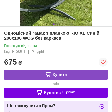
Одномісний гамак з планкою RIO XL Синій
200х100 WCG без каркаса
Готово до відправки
Код: H-08B-1
Роздріб
675
₴
Купити
або
Купити з
Що таке купити з Пром?