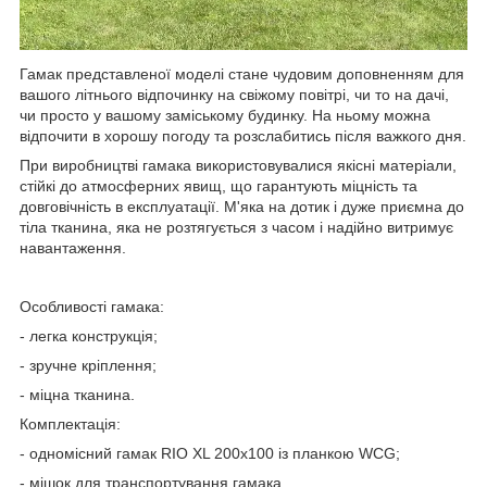
Гамак представленої моделі стане чудовим доповненням для
вашого літнього відпочинку на свіжому повітрі, чи то на дачі,
чи просто у вашому заміському будинку. На ньому можна
відпочити в хорошу погоду та розслабитись після важкого дня.
При виробництві гамака використовувалися якісні матеріали,
стійкі до атмосферних явищ, що гарантують міцність та
довговічність в експлуатації. М'яка на дотик і дуже приємна до
тіла тканина, яка не розтягується з часом і надійно витримує
навантаження.
Особливості гамака:
- легка конструкція;
- зручне кріплення;
- міцна тканина.
Комплектація:
- одномісний гамак RIO XL 200х100 із планкою WCG;
- мішок для транспортування гамака.