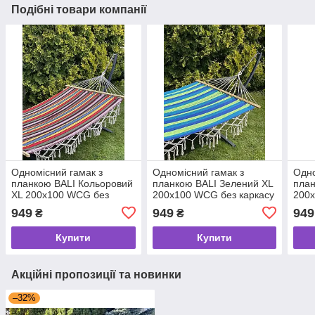
Подібні товари компанії
Одномісний гамак з
Одномісний гамак з
Одно
планкою BALI Кольоровий
планкою BALI Зелений XL
план
XL 200х100 WCG без
200х100 WCG без каркасу
200х
стійки
949
949
949
₴
₴
Купити
Купити
Акційні пропозиції та новинки
–32%