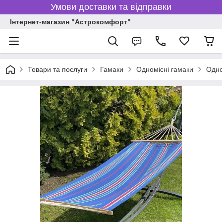
Умови доставки та відправки
Інтернет-магазин "Астрокомфорт"
Товари та послуги
Гамаки
Одномісні гамаки
Одно