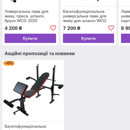
Універсальна лава для
Багатофункціональна
Лав
жиму, преса, штанги,
універсальна лава для
унів
бруси WCG 2020
жиму для штанги WCG
парт
0070 з Тягою Бруси
штан
4 200
7 200
8 9
₴
₴
Приставка скотта в
комплекті
Купити
Купити
Акційні пропозиції та новинки
–6%
Багатофункціональна