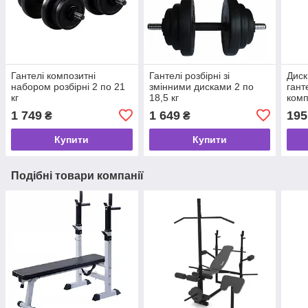
Гантелі композитні
Гантелі розбірні зі
Диск
набором розбірні 2 по 21
змінними дисками 2 по
гант
кг
18,5 кг
комп
діам
1 749
1 649
195
₴
₴
Купити
Купити
Подібні товари компанії