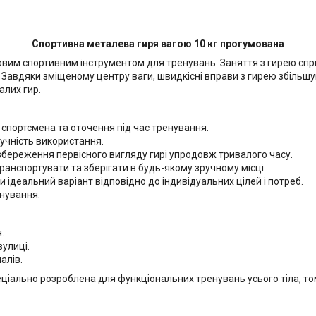
Спортивна металева гиря вагою 10 кг прогумована
овим спортивним інструментом для тренувань. Заняття з гирею спри
Завдяки зміщеному центру ваги, швидкісні вправи з гирею збільшу
алих гир.
у спортсмена та оточення під час тренування.
ручність використання.
 збереження первісного вигляду гирі упродовж тривалого часу.
транспортувати та зберігати в будь-якому зручному місці.
ти ідеальний варіант відповідно до індивідуальних цілей і потреб.
енування.
.
вулиці.
алів.
ціально розроблена для функціональних тренувань усього тіла, то