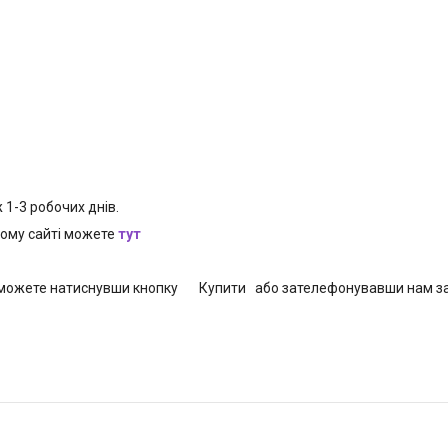
1-3 робочих днів.
шому сайті можете
тут
и можете натиснувши кнопку Купити або зателефонувавши нам за т