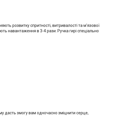
яють розвитку спритності, витривалості та м'язової
ють навантаження в 3-4 рази. Ручка гирі спеціально
му дасть змогу вам одночасно зміцнити серце,