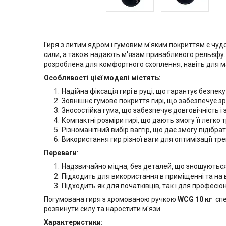
Гиря з литим ядром і гумовим м'яким покриттям є чуд
сили, а також надають м'язам привабливого рельєфу. 
розроблена для комфортного схоплення, навіть для м
Особливості цієї моделі містять:
Надійна фіксація гирі в руці, що гарантує безпек
Зовнішнє гумове покриття гирі, що забезпечує з
Зносостійка гума, що забезпечує довговічність і
Компактні розміри гирі, що дають змогу її легко 
Різноманітний вибір ваггір, що дає змогу підібра
Використання гир різної ваги для оптимізації тр
Переваги
:
Надзвичайно міцна, без деталей, що зношуються
Підходить для використання в приміщенні та на 
Підходить як для початківців, так і для професіон
Погумована гиря з хромованою ручкою
WCG 10 кг
спе
розвинути силу та наростити м'язи.
Характеристики: