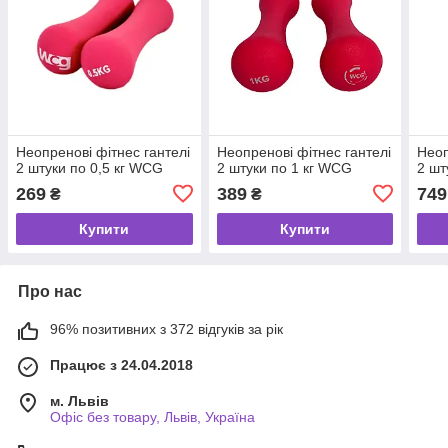
Неопренові фітнес гантелі
Неопренові фітнес гантелі
Неоп
2 штуки по 0,5 кг WCG
2 штуки по 1 кг WCG
2 шт
269
389
749
₴
₴
Купити
Купити
Про нас
96% позитивних з 372 відгуків за рік
Працює з 24.04.2018
м. Львів
Офіс без товару, Львів, Україна