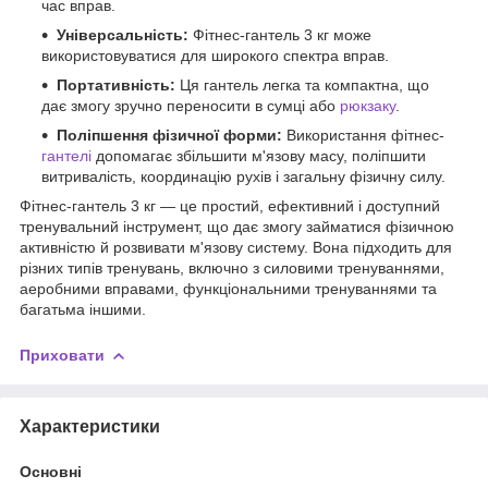
час вправ.
Універсальність:
Фітнес-гантель 3 кг може
використовуватися для широкого спектра вправ.
Портативність:
Ця гантель легка та компактна, що
дає змогу зручно переносити в сумці або
рюкзаку
.
Поліпшення фізичної форми:
Використання фітнес-
гантелі
допомагає збільшити м'язову масу, поліпшити
витривалість, координацію рухів і загальну фізичну силу.
Фітнес-гантель 3 кг — це простий, ефективний і доступний
тренувальний інструмент, що дає змогу займатися фізичною
активністю й розвивати м'язову систему. Вона підходить для
різних типів тренувань, включно з силовими тренуваннями,
аеробними вправами, функціональними тренуваннями та
багатьма іншими.
Приховати
Характеристики
Основні