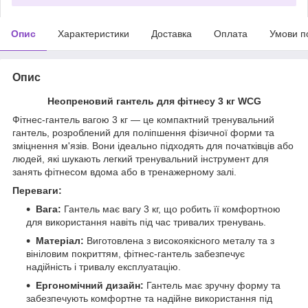
Опис
Характеристики
Доставка
Оплата
Умови п
Опис
Неопреновий гантель для фітнесу 3 кг WCG
Фітнес-гантель вагою 3 кг — це компактний тренувальний
гантель, розроблений для поліпшення фізичної форми та
зміцнення м'язів. Вони ідеально підходять для початківців або
людей, які шукають легкий тренувальний інструмент для
занять фітнесом вдома або в тренажерному залі.
Переваги:
Вага:
Гантель має вагу 3 кг, що робить її комфортною
для використання навіть під час тривалих тренувань.
Матеріал:
Виготовлена з високоякісного металу та з
вініловим покриттям, фітнес-гантель забезпечує
надійність і тривалу експлуатацію.
Ергономічний дизайн:
Гантель має зручну форму та
забезпечують комфортне та надійне використання під