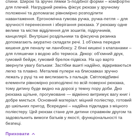
спини. Широкі та зручні лямки S-подібної форми – комфортні
для плечей. Нагрудний ремінь фіксує рюкзак у зручному
положенні та допомагає рівномірно розподілити
навантаження. Ергономічна гумова ручка, ручка-петля – для
зручності перенесення і зберігання рюкзака. У рюкзаку одне
велике та містке відділення для зошитів, підручників,
канцелярії. Внутрішні роздільники та фіксуюча резинка
допомагають акуратно складати речі. 1 об’ємна передня
кишеня для пеналу чи ланчбоксу. 2 бічні кишені з клапанами –
для пляшечки з водою або термоса. Декор: об'ємний друк,
гумовий бейдж, гумовий брелок-підвіска. На що варто
звернути увагу батькам: Застібки вшиті надійно, відкриваються
легко та плавно. Металеві пулери на блискавках зручно
лежать у руці та не вислизають з пальців. Світловідбивні
елементи рівномірно розподілені по всій поверхні рюкзака,
тому дитину буде видно на дорозі у темну пору доби. Дно
рюкзака щільне, прогумоване — відмінно витримує вагу книг і
добре миється. Основний матеріал: міцний поліестер, готовий
до шкільних пригод. Всередині – надійна підкладка з міцного
поліестеру. Цей рюкзак стане для дитини справжнім другом та
задовольнить вимоги батьків у якості, функціональності та
безпеці.
Приховати