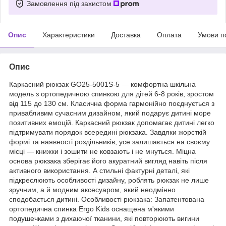
Замовлення під захистом
Опис
Характеристики
Доставка
Оплата
Умови п
Опис
Каркасний рюкзак GO25-5001S-5 — комфортна шкільна
модель з ортопедичною спинкою для дітей 6-8 років, зростом
від 115 до 130 см. Класична форма гармонійно поєднується з
привабливим сучасним дизайном, який подарує дитині море
позитивних емоцій. Каркасний рюкзак допомагає дитині легко
підтримувати порядок всередині рюкзака. Завдяки жорсткій
формі та наявності роздільників, усе залишається на своєму
місці — книжки і зошити не ковзають і не мнуться. Міцна
основа рюкзака зберігає його акуратний вигляд навіть після
активного використання. А стильні фактурні деталі, які
підкреслюють особливості дизайну, роблять рюкзак не лише
зручним, а й модним аксесуаром, який неодмінно
сподобається дитині. Особливості рюкзака: Запатентована
ортопедична спинка Ergo Kids оснащена м'якими
подушечками з дихаючої тканини, які повторюють вигини