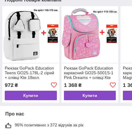
Рюкзак GoPack Education
Рюкзак GoPack Education
Рюкз
Teens GO25-178L-2 сірий
каркасний GO25-5001S-1
карк
+ олівці Kte 18кол.
Pink Dreams + олівці Kte
Magi
18кол.
Kte 
972
1 368
1 3
₴
₴
Купити
Купити
Про нас
96% позитивних з 372 відгуків за рік