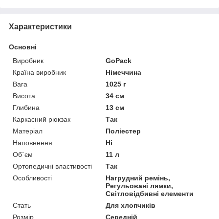
Характеристики
Основні
Виробник
GoPack
Країна виробник
Німеччина
Вага
1025 г
Висота
34 см
Глибина
13 см
Каркасний рюкзак
Так
Матеріал
Поліестер
Наповнення
Ні
Об`єм
11 л
Ортопедичні властивості
Так
Особливості
Нагрудний ремінь,
Регульовані лямки,
Світловідбивні елементи
Стать
Для хлопчиків
Розмір
Середній