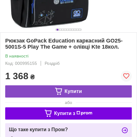
Рюкзак GoPack Education каркасний GO25-
5001S-5 Play The Game + олівці Kte 18кол.
В наявності
Код: 000995155
Роздріб
1 368
₴
Купити
або
Купити з
Що таке купити з Пром?