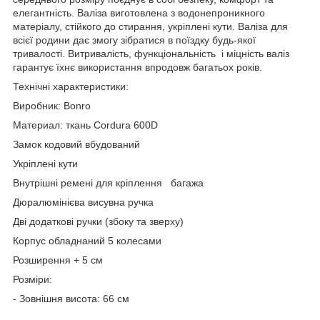
елегантність. Валіза виготовлена з водонепроникного
матеріалу, стійкого до стирання, укріплені кути. Валіза для
всієї родини дає змогу зібратися в поїздку будь-якої
тривалості. Витривалість, функціональність і міцність валіз
гарантує їхнє використання впродовж багатьох років.
Технічні характеристики:
Виробник: Bonro
Материал: ткань Cordura 600D
Замок кодовий вбудований
Укріплені кути
Внутрішні ремені для кріплення багажа
Дюралюмінієва висувна ручка
Дві додаткові ручки (збоку та зверху)
Корпус обладнаний 5 колесами
Розширення + 5 см
Розміри:
- Зовнішня висота: 66 см