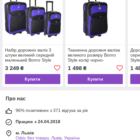
Набір дорожніх валіз 3
Тканинна дорожня валіза
Доро
штуки великий середній
великого розміру Bonro
сере
маленький Bonro Style
Style колір чорно-
Styl
чорно-фіолетовий колір
фіолетовий
3 249
1 498
1 4
₴
₴
Купити
Купити
Про нас
96% позитивних з 371 відгука за рік
Працює з 24.04.2018
м. Львів
Офіс без товару, Львів, Україна