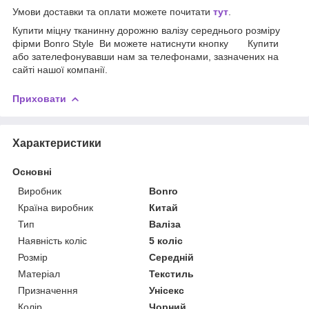
Умови доставки та оплати можете почитати
тут
.
Купити міцну тканинну дорожню валізу середнього розміру
фірми Bonro Style Ви можете натиснути кнопку Купити
або зателефонувавши нам за телефонами, зазначених на
сайті нашої компанії.
Приховати
Характеристики
Основні
Виробник
Bonro
Країна виробник
Китай
Тип
Валіза
Наявність коліс
5 коліс
Розмір
Середній
Матеріал
Текстиль
Призначення
Унісекс
Колір
Чорний