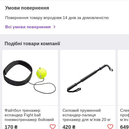
Умови повернення
Повернення товару впродовж 14 днів за домовленістю
Всі умови повернення
Подібні товари компанії
Файтбол тренажер
Силовий пружинний
Слем
еспандер Fight ball
еспандер-палиця
проф
пневмотренажер бойовий
тренажер для м'язів 20 кг
мʼяч
м'яч на гумці
сило
170
420
649
₴
₴
функ