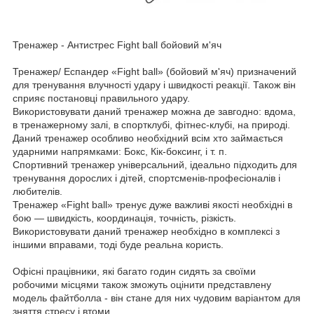
Тренажер - Антистрес
Fight ball бойовий м'яч
Тренажер/ Еспандер «Fight ball» (бойовий м'яч) призначений
для тренування влучності удару і швидкості реакції. Також він
сприяє постановці правильного удару.
Використовувати даний тренажер можна де завгодно: вдома,
в тренажерному залі, в спортклубі, фітнес-клубі, на природі.
Даний тренажер особливо необхідний всім хто займається
ударними напрямками: Бокс, Кік-боксинг, і т. п.
Спортивний тренажер універсальний, ідеально підходить для
тренування дорослих і дітей, спортсменів-професіоналів і
любителів.
Тренажер «Fight ball» тренує дуже важливі якості необхідні в
бою — швидкість, координація, точність, різкість.
Використовувати даний тренажер необхідно в комплексі з
іншими вправами, тоді буде реальна користь.
Офісні працівники, які багато годин сидять за своїми
робочими місцями також зможуть оцінити представлену
модель файтболла - він стане для них чудовим варіантом для
зняття стресу і втоми.