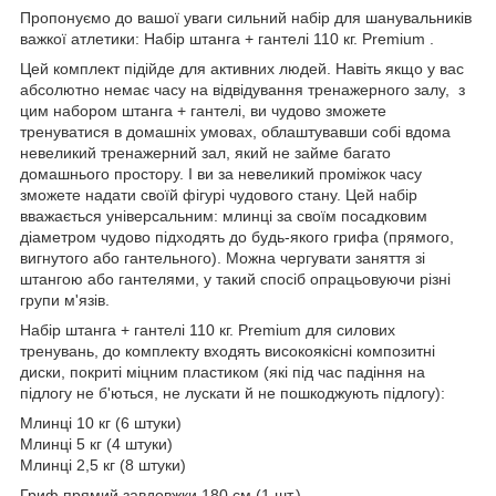
Пропонуємо до вашої уваги сильний набір для шанувальників
важкої атлетики: Набір штанга + гантелі 110 кг. Premium .
Цей комплект підійде для активних людей. Навіть якщо у вас
абсолютно немає часу на відвідування тренажерного залу, з
цим набором штанга + гантелі, ви чудово зможете
тренуватися в домашніх умовах, облаштувавши собі вдома
невеликий тренажерний зал, який не займе багато
домашнього простору. І ви за невеликий проміжок часу
зможете надати своїй фігурі чудового стану. Цей набір
вважається універсальним: млинці за своїм посадковим
діаметром чудово підходять до будь-якого грифа (прямого,
вигнутого або гантельного). Можна чергувати заняття зі
штангою або гантелями, у такий спосіб опрацьовуючи різні
групи м'язів.
Набір штанга + гантелі 110 кг. Premium для силових
тренувань, до комплекту входять високоякісні композитні
диски, покриті міцним пластиком (які під час падіння на
підлогу не б'ються, не лускати й не пошкоджують підлогу):
Млинці 10 кг (6 штуки)
Млинці 5 кг (4 штуки)
Млинці 2,5 кг (8 штуки)
Гриф прямий завдовжки 180 см (1 шт.)