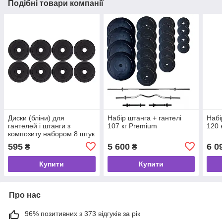
Подібні товари компанії
Диски (бліни) для
Набір штанга + гантелі
Набі
гантелей і штанги з
107 кг Premium
120 
композиту набором 8 штук
по 1,25 кг діаметр отвору
595
5 600
6 0
₴
₴
30 мм
Купити
Купити
Про нас
96% позитивних з 373 відгуків за рік