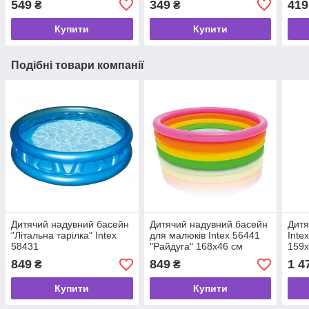
549
349
419
₴
₴
Купити
Купити
Подібні товари компанії
Дитячий надувний басейн
Дитячий надувний басейн
Дитя
"Літальна тарілка" Intex
для малюків Intex 56441
Inte
58431
"Райдуга" 168х46 см
159х
849
849
1 4
₴
₴
Купити
Купити