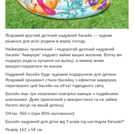
Яскравий круглий дитячий надувний басейн — чудове
рішення для всієї родини в жарку погоду.
Неймовірно практичний і недорогий дитячий надувний
басейн "Акваріум" надовго займе ваших малюків. Влітку він
подарує радість купання на вулиці, а взимку може
використовуватися як манеж.
Надувний басейн буде чудовим подарунком для дитини.
Яскравий орнамент стінок басейну з ефектом акваріума
перетворює цей басейн на об'єкт підводного світу.
Басейн має три незалежні повітряні камери з подвійними
клапанами. Дуже практичний у використанні та не займе
багато місця на вашій ділянці.
Об'єм: 360 л (при 80% наповненні)
Басейн надувний для діток від 3 років під наглядом батьків!!!
Розмір 152 х 56 см.