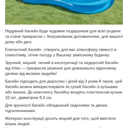
Надувний басейн буде чудовим подарунком для всієї родини
та стане прикрасою і, безсумнівним доповненням, для вашого
дому або дачі.
Елегантний басейн створить для вас атмосферу свіжості в
спекотливу, літню погоду у Вашому заміському будинку.
Зручний, міцний, легкий в експлуатації та недорогий басейн
від Intex — прекрасне рішення для домашнього відпочинку
далеко від великих водойм!
Басейн підходить для дорослих і дітей від 3 років.А також, цей
басейн можна використовувати як сухий басейн із кульками
або манеж. До комплекту басейну входять пластмасові кульки
10 шт., діаметром 8,3 см.
Для зручності басейн обладнаний сидіннями та двома
підсклянниками.
Матеріал конструкції досить міцний для того, щоб вмістити
кілька людей.