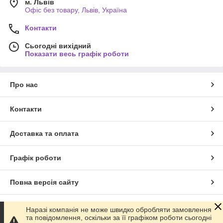
м. Львів
Офіс без товару, Львів, Україна
Контакти
Сьогодні вихідний
Показати весь графік роботи
Про нас
Контакти
Доставка та оплата
Графік роботи
Повна версія сайту
Сайт створено на маркетплейсі
Prom.ua
Наразі компанія не може швидко обробляти замовлення
та повідомлення, оскільки за її графіком роботи сьогодні