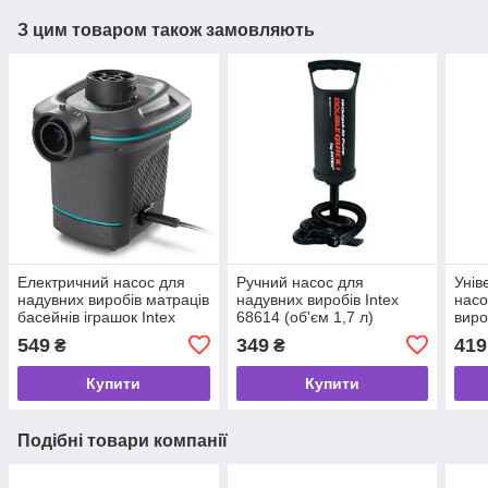
З цим товаром також замовляють
Електричний насос для
Ручний насос для
Унів
надувних виробів матраців
надувних виробів Intex
насо
басейнів іграшок Intex
68614 (об'єм 1,7 л)
виро
66640 від мережі
2,8 
549
349
419
₴
₴
Купити
Купити
Подібні товари компанії