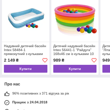
Надувний дитячий басейн
Дитячий надувний басейн
Дитя
Intex 58484-1
Intex 56441-1 "Райдуга"
"Літ
прямокутний з кульками
168х46 см із кульками 10
куль
10 шт.
шт.
5843
2 149
989
949
₴
₴
Купити
Купити
Про нас
96% позитивних з 371 відгука за рік
Працює з 24.04.2018