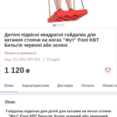
Дитячі підвісні квадратні гойдалки для
катання стоячи на ногах "Фут" Foot KBT
Бельгія червоні або зелені
Немає в наявності
Код: 111.001.001.001
Роздріб
1 120
₴
Опис
Характеристики
Доставка
Оплата
Умови п
Опис
Гойдалка підвісна для дітей для катання на ногах стоячи
"Фут" Foot KBT Бельгія. Колір зелений або червоний.