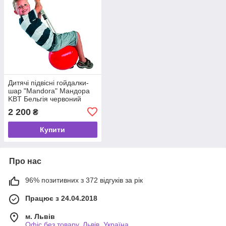
Дитячі підвісні гойдалки-
шар "Mandora" Мандора
KBT Бельгія червоний
колір
2 200
₴
Купити
Про нас
96% позитивних з 372 відгуків за рік
Працює з 24.04.2018
м. Львів
Офіс без товару, Львів, Україна