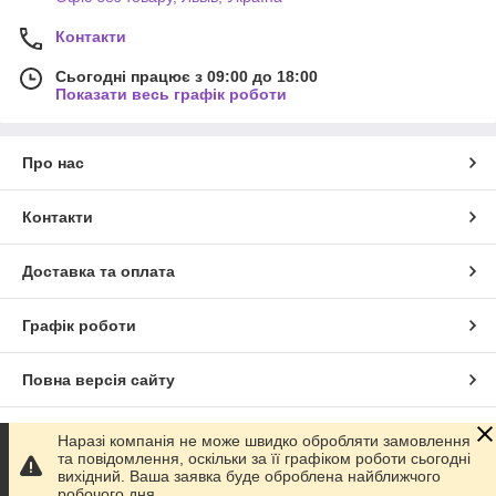
Контакти
Сьогодні працює з 09:00 до 18:00
Показати весь графік роботи
Про нас
Контакти
Доставка та оплата
Графік роботи
Повна версія сайту
Сайт створено на маркетплейсі
Prom.ua
Наразі компанія не може швидко обробляти замовлення
та повідомлення, оскільки за її графіком роботи сьогодні
вихідний. Ваша заявка буде оброблена найближчого
Політика конфіденційності
робочого дня.