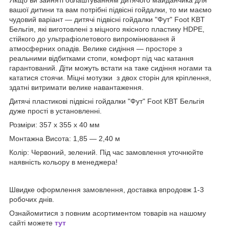
вашої дитини та вам потрібні підвісні гойдалки, то ми маємо
чудовий варіант — дитячі підвісні гойдалки "Фут" Foot KBT
Бельгія, які виготовлені з міцного якісного пластику HDPE,
стійкого до ультрафіолетового випромінювання й
атмосферних опадів. Велике сидіння — просторе з
реальними відбитками стопи, комфорт під час катання
гарантований. Діти можуть встати на таке сидіння ногами та
кататися стоячи. Міцні мотузки з двох сторін для кріплення,
здатні витримати велике навантаження.
Дитячі пластикові підвісні гойдалки "Фут" Foot KBT Бельгія
дуже прості в установленні.
Розміри: 357 x 355 x 40 мм
Монтажна Висота: 1,85 — 2,40 м
Колір: Червоний, зелений. Під час замовлення уточнюйте
наявність кольору в менеджера!
Швидке оформлення замовлення, доставка впродовж 1-3
робочих днів.
Ознайомитися з повним асортиментом товарів на нашому
сайті можете
тут