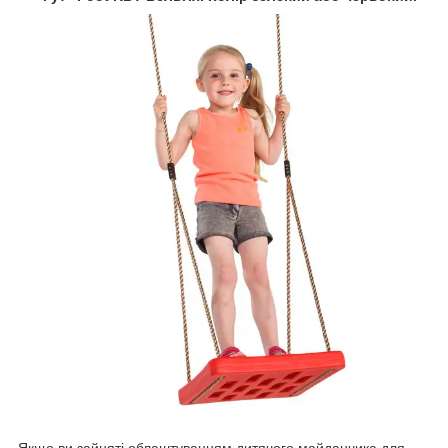
Якщо ви зайняті облаштуванням дитячого майданчика для