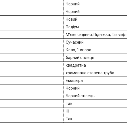
Чорний
Чорний
Новий
Подіум
М'яке сидіння, Підніжка, Газ-ліф
Сучасний
Коло, 1 опора
барний стілець
квадратна
хромована сталева труба
Екошкіра
Чорний
Барний стілець
Так
Ні
Так