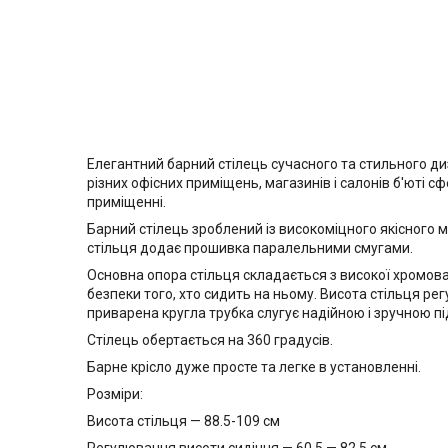
Елегантний барний стілець сучасного та стильного ди
різних офісних приміщень, магазинів і салонів б'юті 
приміщенні.
Барний стілець зроблений із високоміцного якісного 
стільця додає прошивка паралельними смугами.
Основна опора стільця складається з високої хромован
безпеки того, хто сидить на ньому. Висота стільця р
приварена кругла трубка слугує надійною і зручною під
Стілець обертається на 360 градусів.
Барне крісло дуже просте та легке в установленні.
Розміри:
Висота стільця — 88.5-109 см
Регулювання висоти сидіння — 60,5 — 82.5 см