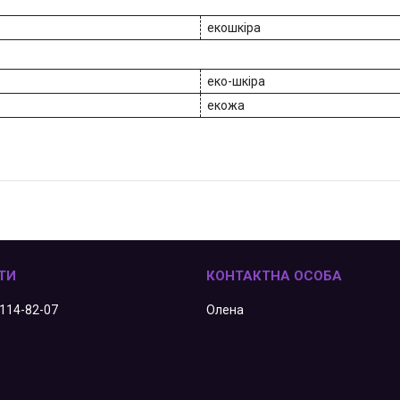
екошкіра
еко-шкіра
екожа
 114-82-07
Олена