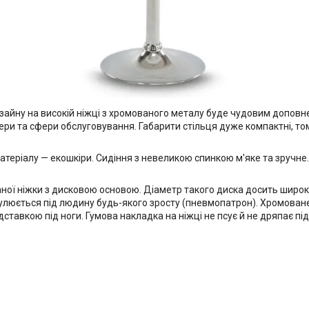
зайну на високій ніжці з хромованого металу буде чудовим доповне
сфери та сфери обслуговування. Габарити стільця дуже компактні, т
матеріалу — екошкіри. Сидіння з невеликою спинкою м'яке та зручне
ої ніжки з дисковою основою. Діаметр такого диска досить широкий 
егулюється під людину будь-якого зросту (пневмопатрон). Хромован
ставкою під ноги. Гумова накладка на ніжці не псує й не дряпає під