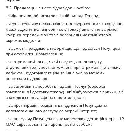
України.
8.2. Продавець не несе відповідальності за:
- змінений виробником зовнішній вигляд Товару;
- через незначну невідповідність кольорової гами товару, що
може відрізнятися від оригіналу товару виключно за різної
колірної передачі моніторів персональних комп'ютерів
окремих моделей;
- за зміст і правдивість інформації, що надається Покупцем
при оформленні замовлення;
- за отриманий товар, який покупець не оглянув у
отделениии транспортної компанії при отриманні, а виявив
дефекти, недокомплектцию та інше вже за межами
поштового відділення;
- за затримки та перебої в наданні Послуг (обробки
замовлення і доставку товару), які відбуваються з причин, які
знаходяться поза сферою його контролю;
- за протиправні незаконні дії, здійснені Покупцем за
допомогою даного доступу до мережі Інтернет;
- за передачу Покупцем своїх мережевих ідентифікаторів - IP,
MAC-адреси, логін та пароль третім особам;