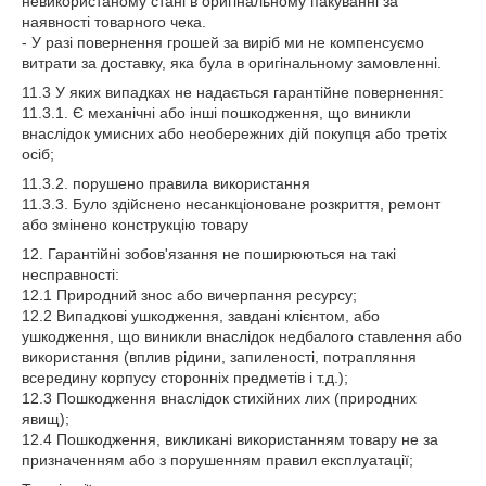
невикористаному стані в оригінальному пакуванні за
наявності товарного чека.
- У разі повернення грошей за виріб ми не компенсуємо
витрати за доставку, яка була в оригінальному замовленні.
11.3 У яких випадках не надається гарантійне повернення:
11.3.1. Є механічні або інші пошкодження, що виникли
внаслідок умисних або необережних дій покупця або третіх
осіб;
11.3.2. порушено правила використання
11.3.3. Було здійснено несанкціоноване розкриття, ремонт
або змінено конструкцію товару
12. Гарантійні зобов'язання не поширюються на такі
несправності:
12.1 Природний знос або вичерпання ресурсу;
12.2 Випадкові ушкодження, завдані клієнтом, або
ушкодження, що виникли внаслідок недбалого ставлення або
використання (вплив рідини, запиленості, потрапляння
всередину корпусу сторонніх предметів і т.д.);
12.3 Пошкодження внаслідок стихійних лих (природних
явищ);
12.4 Пошкодження, викликані використанням товару не за
призначенням або з порушенням правил експлуатації;