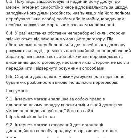
8.3. Покупець, використовуючи наданий йому доступ до
мережі Інтернет, самостійно несе відповідальність за шкоду,
заподіяну його діями (особисто, навіть якщо під його логіном
перебувало інша особа) особам або їх майну, юридичним
особам, державі чи моральним засадам моральності.
8.4. У разі настання обставин непереборної сили, сторони
звільняються від виконання умов цього договору. Під
обставинами непереборної сили для цілей цього договору
розуміються події, що мають надзвичайний, непередбачений
характер, які виключають або об'єктивно перешкоджають
виконанню цього договору, настання яких Сторони не могли
передбачити і відвернути розумними способами.
8.5. Сторони докладають максимум зусиль для вирішення
будь-яких розбіжностей виключно шляхом переговорів.
Інші умови
9.1. Інтернет-магазин залишає за собою право в
односторонньому порядку вносити зміни в цей договір за
умови попередньої публікації його на сайті
https://astrokomfort.in.ua
9.2. Інтернет-магазин створений для організації
дистанційного способу продажу товарів через Інтернет.