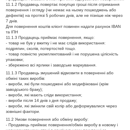
11.1.2 Продавець повертає покупцю гроші після отримання
повернення і огляду (чи немає на ньому пошкоджень або
дефектів) на протязі 5 робочих днів, але не пізніше ніж через
7 днів.
Для повернення коштів клієнт повинен надати рахунок IBAN
та ІПН
11.1.3 Продацець приймає повернення, якщо:
- товар не був у вжитку і не має слідів використання:
подряпин, сколів, потертостей тощо.
- товар повністю укомплектований і не порушена цілісність
упаковки;
- збережено всі ярлики і заводське маркування.
11.1.3 Продавець змушений відмовити в поверненні або
обміні таких виробів:
- вироби, які були пошкоджені або модифіковані (крім
заводського браку);
- вироби, які мають сліди використання;
- вироби після 14 днів з дня продажу;
- вироби, які змінили свій колір або деформувалися через
зовнішні фактори.
11.2 Умови повернення або обміну виробу:
- Продавець приймає повернення/обмін виробу в новому і