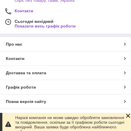
Офіс без товару, Львів, Україна
Контакти
Сьогодні вихідний
Показати весь графік роботи
Про нас
Контакти
Доставка та оплата
Графік роботи
Повна версія сайту
Сайт створено на маркетплейсі
Prom.ua
Наразі компанія не може швидко обробляти замовлення
та повідомлення, оскільки за її графіком роботи сьогодні
вихідний. Ваша заявка буде оброблена найближчого
Політика конфіденційності